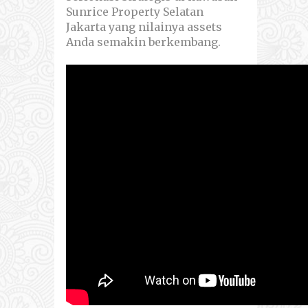
Sunrice Property Selatan
Jakarta yang nilainya assets
Anda semakin berkembang.